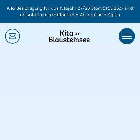
Zum
Kita Besichtigung für das Kitajahr 27/28 Start 01.08.2027 sind
Inhalt
ab sofort nach telefonischer Absprache möglich
springen
MEN