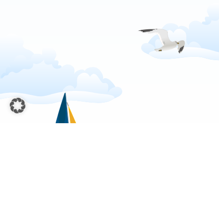
02403 88 43 60
info@kita-blausteinsee.de