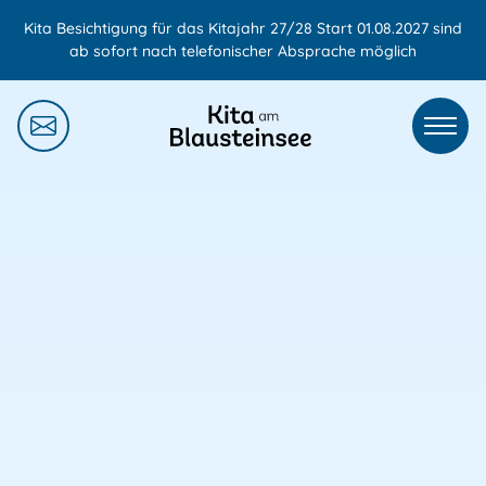
Zum
Kita Besichtigung für das Kitajahr 27/28 Start 01.08.2027 sind
Inhalt
ab sofort nach telefonischer Absprache möglich
springen
MEN